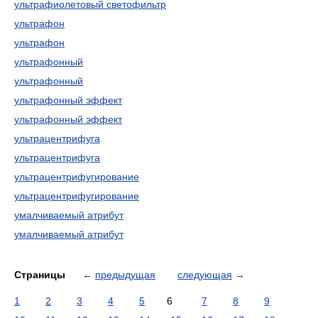
ультрафиолетовый светофильтр
ультрафон
ультрафон
ультрафонный
ультрафонный
ультрафонный эффект
ультрафонный эффект
ультрацентрифуга
ультрацентрифуга
ультрацентрифугирование
ультрацентрифугирование
умалчиваемый атрибут
умалчиваемый атрибут
Страницы
←
предыдущая
следующая
→
1
2
3
4
5
6
7
8
9